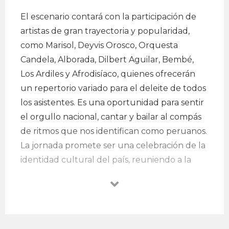
El escenario contará con la participación de
artistas de gran trayectoria y popularidad,
como Marisol, Deyvis Orosco, Orquesta
Candela, Alborada, Dilbert Aguilar, Bembé,
Los Ardiles y Afrodisíaco, quienes ofrecerán
un repertorio variado para el deleite de todos
los asistentes. Es una oportunidad para sentir
el orgullo nacional, cantar y bailar al compás
de ritmos que nos identifican como peruanos.
La jornada promete ser una celebración de la
identidad cultural del país, reuniendo a la
comunidad en un ambiente festivo y familiar.
Fecha: Sábado 26 de julio.
Hora: Desde 2:00pm.
Lugar: Plaza Mayor de Lima.