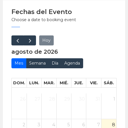
EntradaLibre.
Fechas del Evento
Choose a date to booking event
Hoy
agosto de 2026
Mes
Semana
Día
Agenda
DOM.
LUN.
MAR.
MIÉ.
JUE.
VIE.
SÁB.
26
27
28
29
30
31
1
2
3
4
5
6
7
8