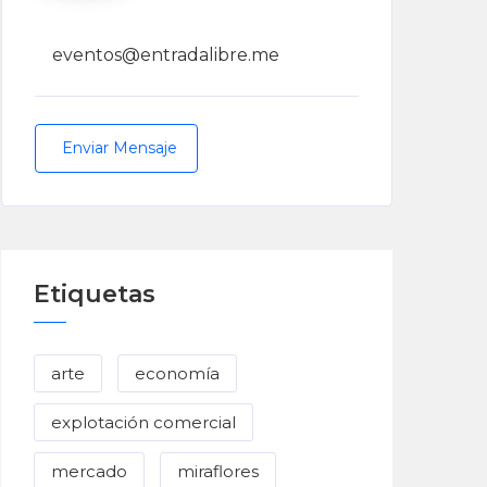
eventos@entradalibre.me
Enviar Mensaje
Etiquetas
arte
economía
explotación comercial
mercado
miraflores