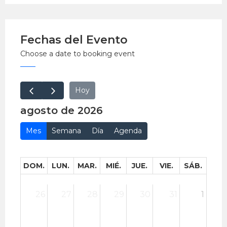
Hora: 7:00 p.m.
Lugar: Espacio Encuentro, Barranco
Fechas del Evento
EntradaLibre.
Choose a date to booking event
Hoy
agosto de 2026
Mes
Semana
Día
Agenda
DOM.
LUN.
MAR.
MIÉ.
JUE.
VIE.
SÁB.
26
27
28
29
30
31
1