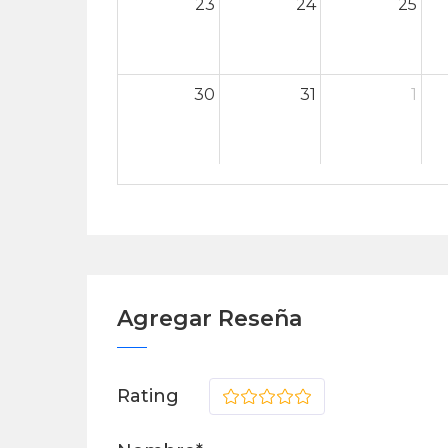
23
24
25
30
31
1
Agregar Reseña
Rating
1
2
3
4
5