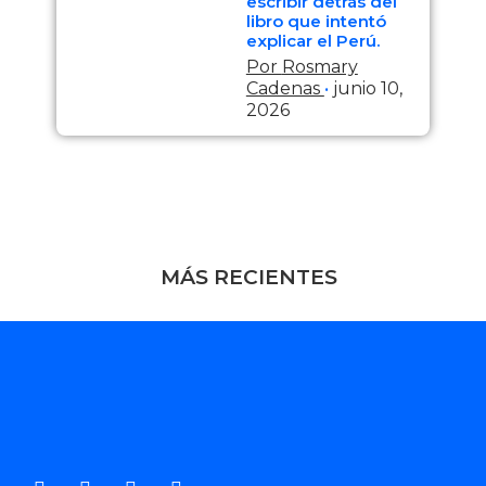
escribir detrás del
libro que intentó
explicar el Perú.
Por
Rosmary
Cadenas
junio 10,
2026
MÁS RECIENTES